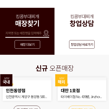
킹콩부대찌개
킹콩부대찌개
매장찾기
창업상담
매장 더보기
창업상담 바로가기
신규
오픈매장
NEW
NEW
국내
해외
OPEN
OPEN
OPEN
OPEN
인천동양점
필리핀 1호점
해남군청점
대만 1호점
hou
인천광역시 계양구 동양동 580-2
마닐라 SM메몰점 Level3, Mega A
전라남도 해남군 해남읍 중앙1로
타이베이점 No. 439號, Jinzhou
 Cit
동양타운 제1층 107호
trium, SM Megamall, Doña Julia
171 1층
St, Zhongshan District, Taipei Cit
Vargas Ave, Ortigas Center, Man
y, 대만 10491
daluyong, 1550