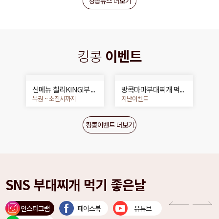
킹콩뉴스 더보기
킹콩
이벤트
신메뉴 칠리KING!부대
방콕마마부대찌개 먹고
찌개 스크래치 복권 이
태국 가자!
복권 ~ 소진시까지
지난이벤트
벤트!
킹콩이벤트 더보기
SNS 부대찌개 먹기 좋은날
인스타그램
페이스북
유튜브