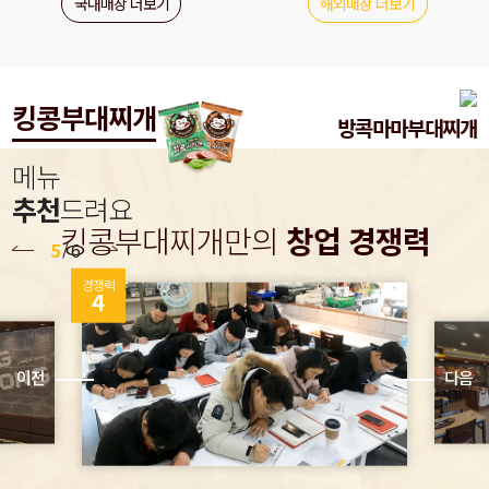
국내매장 더보기
해외매장 더보기
킹콩부대찌개
개
방콕마마부대찌개
메뉴
추천
드려요
킹콩부대찌개만의
창업 경쟁력
/
5
6
경쟁력
4
이전
다음