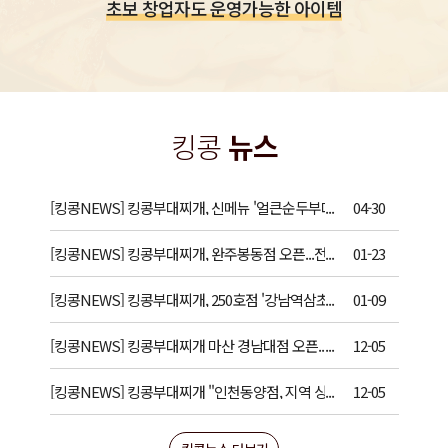
초보 창업자도 운영가능한 아이템
킹콩
뉴스
[킹콩NEWS] 킹콩부대찌개, 신메뉴 '얼큰순두부대
04-30
찌개' 공개
[킹콩NEWS] 킹콩부대찌개, 완주봉동점 오픈...전북
01-23
지역 출점 확대
[킹콩NEWS] 킹콩부대찌개, 250호점 '강남역삼초
01-09
교점' 오픈···확장세 이어가
[킹콩NEWS] 킹콩부대찌개 마산 경남대점 오픈.. 갈
12-05
비탕집에서 업종전환
[킹콩NEWS] 킹콩부대찌개 "인천동양점, 지역 상권
12-05
서 빠른 안착"