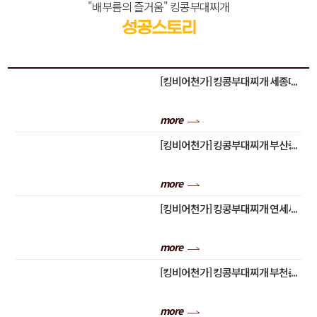
"배부름의 즐거움" 킹콩부대찌개
성공스토리
[킹비어천가] 킹콩부대찌개 세종대
명밸리온점 성공스토리 "김준기&
문은희" 점주님의 스토리 대공개!
more
[킹비어천가] 킹콩부대찌개 부산중
앙점 성공스토리 "이대수" 점주님
의 스토리 대공개!
more
[킹비어천가] 킹콩부대찌개 연세세
브란스빌딩점 성공스토리 "한명훈"
점주님의 스토리 대공개!
more
[킹비어천가] 킹콩부대찌개 부천춘
의테크노파크점 성공스토리 "김지
용" 점주님의 스토리 대공개!
more