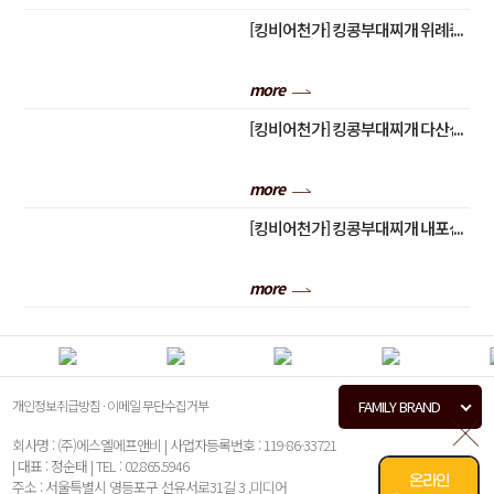
[킹비어천가] 킹콩부대찌개 위례중
앙점 성공스토리 "김희정" 점주님
의 스토리 대공개!
more
[킹비어천가] 킹콩부대찌개 다산신
도시점 성공스토리 "주수정" 점주
님의 스토리 대공개!
more
[킹비어천가] 킹콩부대찌개 내포신
도시점 성공스토리 "이병일" 점주
님의 스토리 대공개!
more
개인정보취급방침
·
이메일 무단수집거부
FAMILY BRAND
회사명 : (주)에스엘에프앤비 | 사업자등록번호 : 119-86-33721
| 대표 : 정순태 | TEL : 02.865.5946
온라인
주소 : 서울특별시 영등포구 선유서로31길 3 ,미디어