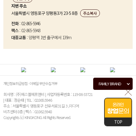
지번 주소
서울특별시 영등포구 양평동3가 23-5 8층
주소복사
전화
:
02-865-5946
팩스
: 02-865-5948
대중교통
: 양평역 1번 출구에서 139m
개인정보취급방침
·
이메일 무단수집거부
FAMILY BRAND
회사명 : (주)에스엘에프앤비 | 사업자등록번호 : 119-86-33721
| 대표 : 정순태 | TEL : 02.865.5946
온라인
주소 : 서울특별시 영등포구 선유서로31길 3 ,미디어
창업
문의
비즈센터 8층 | 팩스 : 02.862.5948
Copyrights (c) KINGKONG All Rights Reserved.
TOP