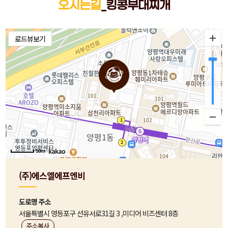
오시는길
_킹콩부대찌개
50m
(주)에스엘에프엔비
도로명 주소
서울특별시 영등포구 선유서로31길 3 ,미디어 비즈센터 8층
주소복사