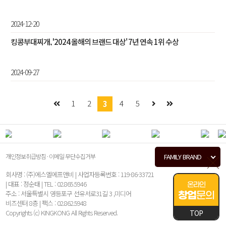
이...
2024-12-20
킹콩부대찌개, '2024 올해의 브랜드 대상' 7년 연속 1위 수상
2024-09-27
1
2
4
5
3
개인정보취급방침
·
이메일 무단수집거부
FAMILY BRAND
회사명 : (주)에스엘에프앤비 | 사업자등록번호 : 119-86-33721
| 대표 : 정순태 | TEL : 02.865.5946
온라인
주소 : 서울특별시 영등포구 선유서로31길 3 ,미디어
창업
문의
비즈센터 8층 | 팩스 : 02.862.5948
Copyrights (c) KINGKONG All Rights Reserved.
TOP