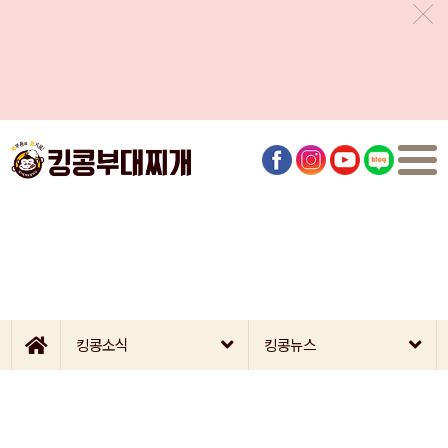
킹콩소식
킹콩뉴스