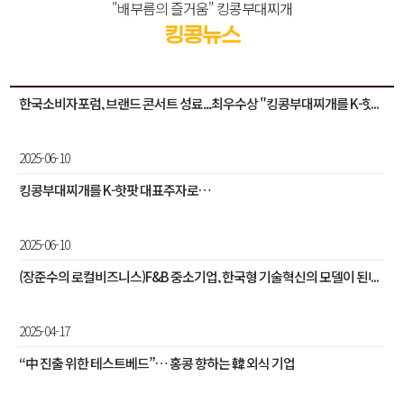
"배부름의 즐거움" 킹콩부대찌개
킹콩뉴스
한국소비자포럼, 브랜드 콘서트 성료...최우수상 "킹콩부대찌개를 K-핫...
2025-06-10
킹콩부대찌개를 K-핫팟 대표주자로…
2025-06-10
(장준수의 로컬비즈니스)F&B 중소기업, 한국형 기술혁신의 모델이 된다
2025-04-17
“中 진출 위한 테스트베드”… 홍콩 향하는 韓 외식 기업